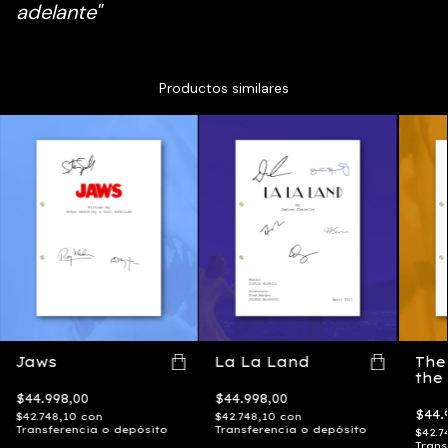
adelante
"
Productos similares
Jaws
La La Land
The 
the
$44.998,00
$44.998,00
$44.
$42.748,10
con
$42.748,10
con
Transferencia o depósito
Transferencia o depósito
$42.7
Trans