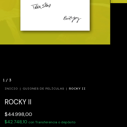
1
/
3
INICIO
|
GUIONES DE PELÍCULAS
|
ROCKY II
ROCKY II
$44.998,00
$42.748,10
con
Transferencia o depósito