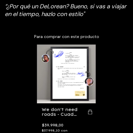
“
¿Por qué un DeLorean? Bueno, si vas a viajar
en el tiempo, hazlo con estilo"
Para comprar con este producto
We don't need
roads - Cuadro
Escena Back
To The Future
$39.998,00
$37.998,10
con