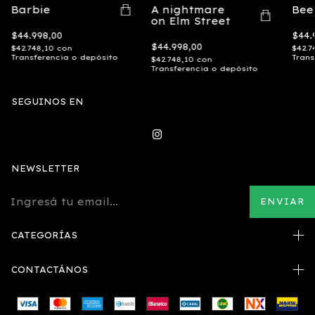
Barbie
A nightmare
Bee
on Elm Street
$44.998,00
$44.
$44.998,00
$42.748,10
con
$42.7
Transferencia o depósito
Trans
$42.748,10
con
Transferencia o depósito
SEGUINOS EN
NEWSLETTER
CATEGORÍAS
CONTACTÁNOS