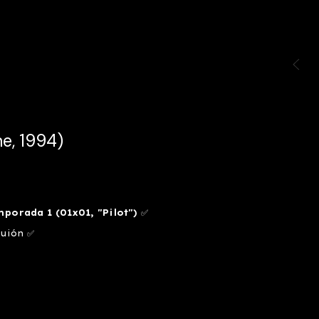
e, 1994)
emporada 1 (01x01, "Pilot")
✅
guión ✅