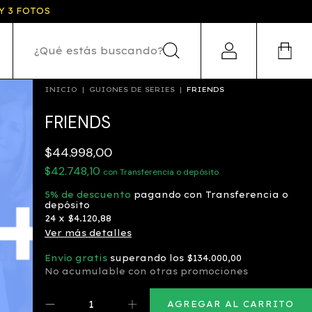
Y 3 FOTOS
INICIO
|
GUIONES DE SERIES
|
FRIENDS
FRIENDS
$44.998,00
$42.748,10
con
Transferencia o depósito
5% de descuento
pagando con Transferencia o
depósito
24
x
$4.120,88
Ver más detalles
Envío gratis
superando los
$134.000,00
No acumulable con otras promociones