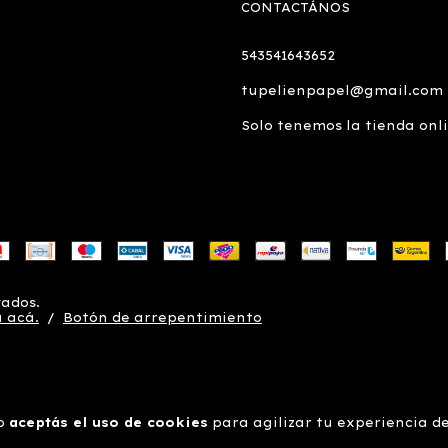
CONTACTÁNOS
543541643652
tupelienpapel@gmail.com
Solo tenemos la tienda onl
vados.
 acá.
/
Botón de arrepentimiento
io
aceptás el uso de cookies
para agilizar tu experiencia d