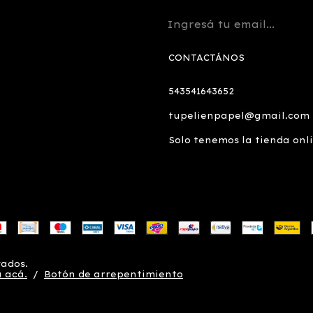
CONTACTÁNOS
543541643652
tupelienpapel@gmail.com
Solo tenemos la tienda onl
vados.
 acá.
/
Botón de arrepentimiento