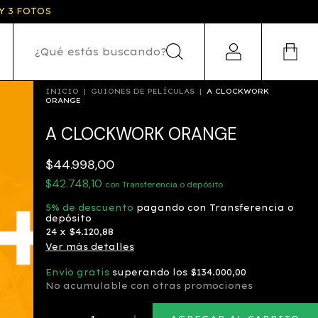
Y 3 FOTOS
INICIO
|
GUIONES DE PELÍCULAS
|
A CLOCKWORK
ORANGE
A CLOCKWORK ORANGE
$44.998,00
$42.748,10
con
Transferencia o depósito
5% de descuento
pagando con Transferencia o
depósito
24
x
$4.120,88
Ver más detalles
Envío gratis
superando los
$134.000,00
No acumulable con otras promociones